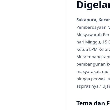
Digela
Sukapura, Kecam
Pemberdayaan M
Musyawarah Per
hari Minggu, 15 
Ketua LPM Kelu
Musrenbang tahu
pembangunan ke
masyarakat, mul
hingga perwaki
aspirasinya," uj
Tema dan 