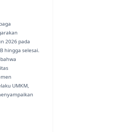
baga
garakan
n 2026 pada
B hingga selesai.
n bahwa
itas
lemen
pelaku UMKM,
 menyampaikan