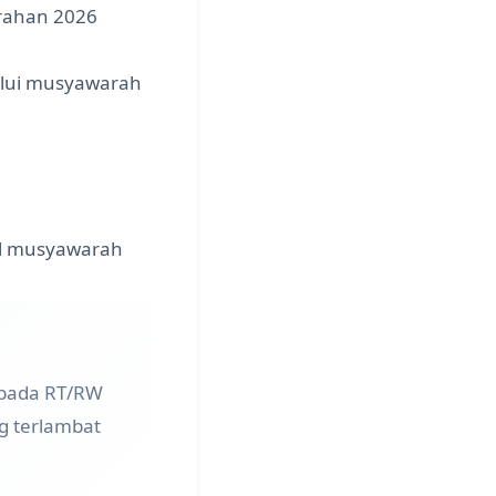
urahan 2026
alui musyawarah
il musyawarah
epada RT/RW
g terlambat