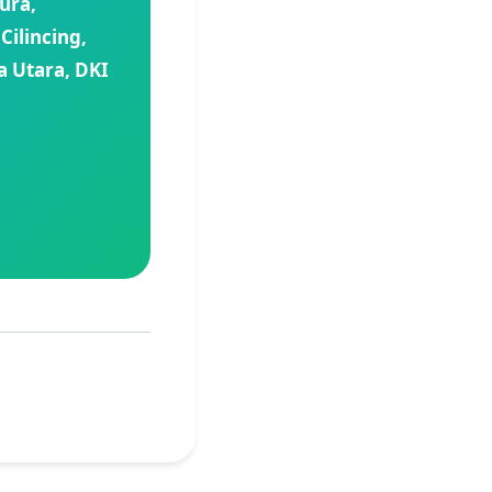
ura,
ilincing,
a Utara, DKI