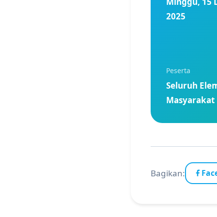
Minggu, 15
2025
Peserta
Seluruh Ele
Masyarakat
Bagikan:
Fac