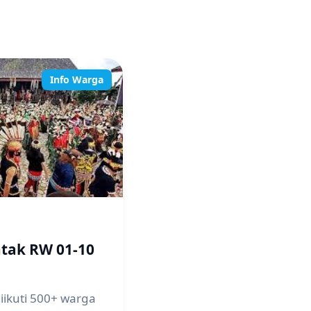
Info Warga
ntak RW 01-10
diikuti 500+ warga