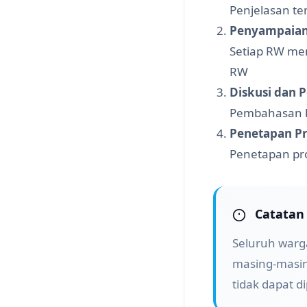
Penjelasan t
Penyampaian
Setiap RW me
RW
Diskusi dan
Pembahasan ke
Penetapan Pr
Penetapan pr
Catatan
Seluruh war
masing-masin
tidak dapat d