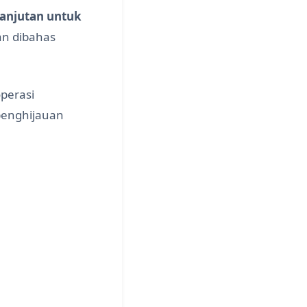
anjutan untuk
an dibahas
perasi
penghijauan